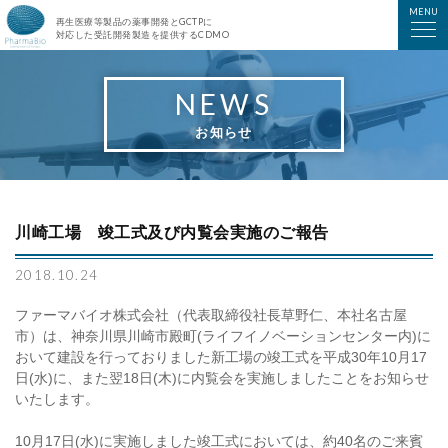
ファーマバイオ株式会社
MENU
再生医療等製品の薬事開発とGCTPに
対応した受託開発製造を提供するCDMO
NEWS
お知らせ
川崎工場 竣工式及び内覧会実施のご報告
2018.10.24
ファーマバイオ株式会社（代表取締役社長草野仁、本社名古屋
市）は、神奈川県川崎市殿町(ライフイノベーションセンター内)に
おいて建設を行っておりました新工場の竣工式を平成30年10月17
日(水)に、また翌18日(木)に内覧会を実施しましたことをお知らせ
いたします。
10月17日(水)に実施しました竣工式においては、約40名のご来賓