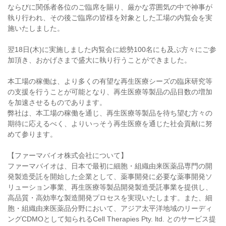
ならびに関係者各位のご臨席を賜り、厳かな雰囲気の中で神事が
執り行われ、その後ご臨席の皆様を対象とした工場の内覧会を実
施いたしました。
翌18日(木)に実施しました内覧会に総勢100名にも及ぶ方々にご参
加頂き、おかげさまで盛大に執り行うことができました。
本工場の稼働は、より多くの有望な再生医療シーズの臨床研究等
の支援を行うことが可能となり、再生医療等製品の品目数の増加
を加速させるものであります。
弊社は、本工場の稼働を通じ、再生医療等製品を待ち望む方々の
期待に応えるべく、よりいっそう再生医療を通じた社会貢献に努
めて参ります。
【ファーマバイオ株式会社について】
ファーマバイオは、日本で最初に細胞・組織由来医薬品専門の開
発製造受託を開始した企業として、薬事開発に必要な薬事開発ソ
リューション事業、再生医療等製品開発製造受託事業を提供し、
高品質・高効率な製造開発プロセスを実現いたします。また、細
胞・組織由来医薬品分野において、アジア太平洋地域のリーディ
ングCDMOとして知られるCell Therapies Pty. ltd. とのサービス提