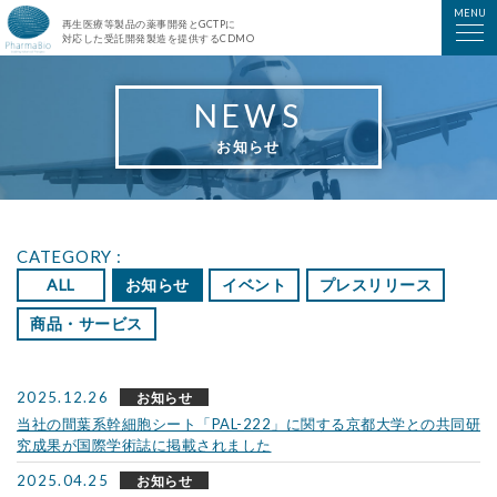
ファーマバイオ株式会社
MENU
再生医療等製品の薬事開発とGCTPに
対応した受託開発製造を提供するCDMO
NEWS
お知らせ
CATEGORY :
ALL
お知らせ
イベント
プレスリリース
商品・サービス
2025.12.26
お知らせ
当社の間葉系幹細胞シート「PAL-222」に関する京都大学との共同研
究成果が国際学術誌に掲載されました
2025.04.25
お知らせ